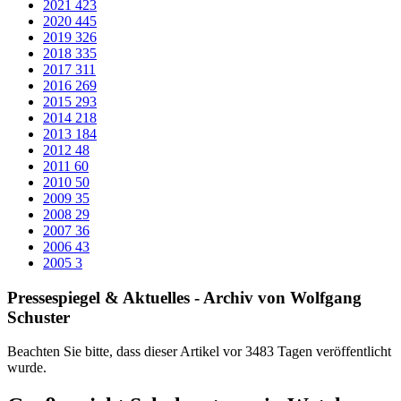
Wetzlar / Dillenburg (ldk): Die zunächst interessierten und
ausgewählten Bieter – allesamt bundesweit tätige, hochkarätige
Baufirmen – haben am Ende des Ausschreibungsverfahrens keine
Angebote abgegeben, berichtet der Schuldezernent Heinz Schreiber.
Begründet wurden die im Dezember 2016 und im Januar 2017
eingegangenen Absagen mit übervollen Auftragsbüchern durch den
anhaltenden Bauboom, der Auslastung durch Großprojekte und
somit Kapazitätsengpässen für dieses anspruchsvolle Bauvorhaben.
Beschluss des Kreistages vom 1. Dezember 2014 wird
umgesetzt
Schuldezernent Heinz Schreiber ergänzt: „ Wir haben ein fundiertes
Grundkonzept und ein abgestimmtes Raum- und
Funktionalprogramm, das unverändert bestehen bleibt. Das
Oberstufengymnasium Goetheschule sowie die beiden
Berufsschulen Theodor-Heuss- und Käthe-Kollwitz-Schule werden
an ihrem jetzigen Standort in der Frankfurter Straße in Wetzlar
saniert bzw. zum Teil neu gebaut und zu einem Schulzentrum mit
gemeinsamer
Aula, Mediathek und Naturwissenschaftsräumen entwickelt.“
(Beschluss des Kreistages vom 01.12.2014)