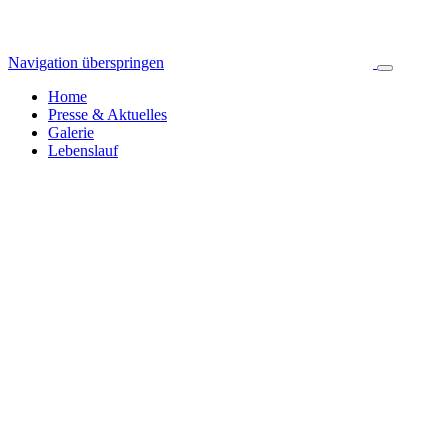
Navigation überspringen
Home
Presse & Aktuelles
Galerie
Lebenslauf
Pressespiegel & Aktuelles
Jahresarchiv
Alle News
2024
255
2023
392
2022
314
2021
423
2020
445
2019
326
2018
335