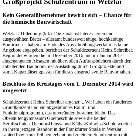
Landrat und Schuldezernent gehen davon aus, dass die
Bauabteilung Schulen des Lahn-Dill-Kreises das Projekt
Schulzentrum mit externer Unterstützung selbst stemmen kann und
stemmen wird. Derzeit arbeitet die Bauabteilung Schulen mit
Hochdruck an alternativen Umsetzungsverfahren, um bereits im
Februar einen groben Zeitplan vorstellen zu können.
Wolfgang Schuster und Heinz Schreiber sind zuversichtlich, dass es
zu keinen größeren zeitlichen Verzögerungen kommen wird und das
Schulzentrum in etwa im geplanten Zeitraum von 5 bis 6 Jahren
fertig gestellt werden wird.
Ansprechpartner beim Lahn-Dill-Kreis für Fragen zum Thema:
Heinz Schreiber, Tel. 06441 407-1210; E-Mail:
heinz.schreiber@lahn-dill-kreis.de.
Pressekontakt:
Susanne Müller-Etzold,
LDK-Pressestelle,
Tel. 06441 407-1105
E-Mail:
presse@lahn-dill-kreis.de
Zurück zur Newsübersicht
Kontakt
Wolfgang Schuster