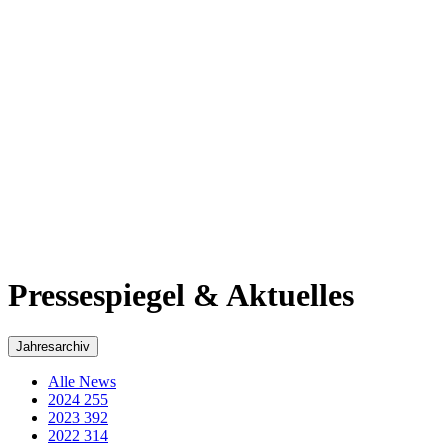
2017
311
2016
269
2015
293
2014
218
2013
184
2012
48
2011
60
2010
50
2009
35
2008
29
2007
36
2006
43
2005
3
Pressespiegel & Aktuelles - Archiv von Wolfgang
Schuster
Beachten Sie bitte, dass dieser Artikel vor 3483 Tagen veröffentlicht
wurde.
Großprojekt Schulzentrum in Wetzlar
Kein Generalübernehmer bewirbt sich – Chance für
die heimische Bauwirtschaft