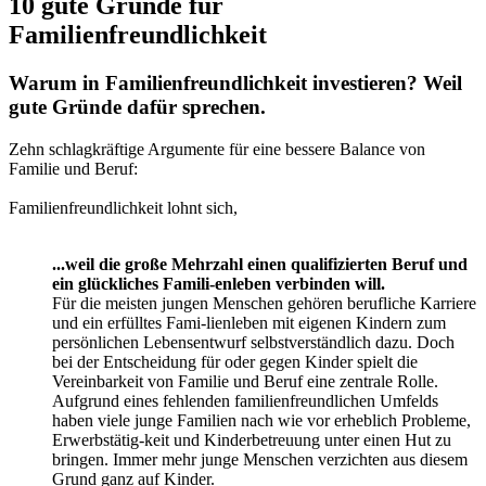
Deutschland steht einer ernsthaften demographischen
Entwicklung gegenüber, die durch eine der niedrigsten
Geburtenraten Europas bei einer gleichzeitigen rasanten
Alterung der Bevölkerung gekennzeichnet ist. Diese
Bevölkerungsentwicklung hat gravierende ökonomische und
soziale Folgen. Denn gesellschaftlicher Wohlstand kann nur
durch eine ausreichende Anzahl an Menschen garantiert
werden, die über genügend wirtschaftliche Leistungskraft
verfügen, um die Mitverantwortung für alte und junge
Mitmenschen tragen zu können.
... weil die deutsche Wirtschaft auf das Wissen von
Männern und von Frauen als wichtigste Ressource
angewiesen ist.
Wer viel in seine Köpfe investiert, will von ihnen auch
profitieren. Mit familienfreundli-chen Maßnahmen können
Unternehmen Mitarbeiterinnen und Mitarbeiter längerfristig
an den Betrieb binden und von ihren Leistungen profitieren.
Weniger Fluktuation be-deutet weniger Kosten.
Entsprechende Angebote können gerade dann helfen, wenn
es darum geht, hochqualifizierten Frauen nach ihrer
Schwangerschaft die Rückkehr ins Arbeitsleben so einfach
wie möglich zu machen.