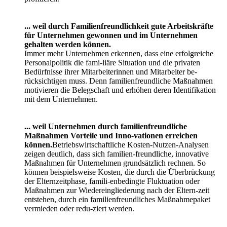
Umfeld bieten, sehen dadurch deutliche Vorteile im
Wettbewerb um qualifiziertes Fachpersonal. Einige
Unternehmen befürchten einen Wettbewerbsnachteil um
qualifizierte Mitarbeiter gegenüber anderen europäischen
Nachbarn und den USA, wenn es nicht gelingt, die
Vereinbarkeit eines anspruchvol-len Berufslebens und eines
befriedigenden Privatlebens zu realisieren.
... weil Fortschritt auch auf den Impulsen der
Nachwachsenden basiert.
Bereits jetzt herrscht in der Wirtschaft ein Mangel an
qualifiziertem Nachwuchs. Glo-balisierung und
demographischer Wandel werden den Wettbewerb um die
jungen Generationen noch verschärfen.
... weil Kinder die beste Investition in die Zukunft sind -
für alle.
Ob Politik, Wirtschaft, Gesellschaft, die Länder und
Kommunen oder das Individuum - letztlich profitieren alle
von der Institution Familie. Die Vereinbarkeit von Familie und
Beruf wird zum Schlüsselfaktor unserer Zukunftsfähigkeit
und entscheidet damit über unseren Wohlstand