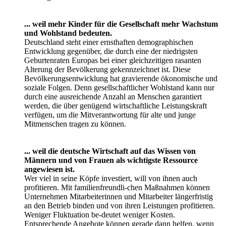
... weil zufriedene Eltern in Unternehmen besser,
motivierter, produktiver und konzentrierter arbeiten.
Maßnahmen zur Vereinbarkeit von Familie und Beruf
reduzieren die Doppelbelas-tung, der Mitarbeiterinnen und
Mitarbeiter mit Kindern ausgesetzt sind. Durch famili-
enfreundliche Maßnahmen können Stress,
Krankheitsanfälligkeit, Fehlzeiten und eine verminderte
Produktivität reduziert bzw. vermieden werden.
... weil Mütter und Väter in der Familie wichtige
organisatorische und soziale Fähigkeiten auch für den
Beruf erwerben.
Kompetenzen wie Eigenverantwortung und Zuverlässigkeit,
Organisationsgeschick, Lern- und Leistungsbereitschaft,
Belastbarkeit, Flexibilität und Konfliktfähigkeit wer-den in
der Familie vermittelt. Die Erfahrungen von Müttern und
Vätern in Familien sind das Beste Managementseminar der
Welt, von diesen Erfahrungen können Un-ternehmen nur
profitieren.
... weil durch Familienfreundlichkeit gute Arbeitskräfte
für Unternehmen gewonnen und im Unternehmen