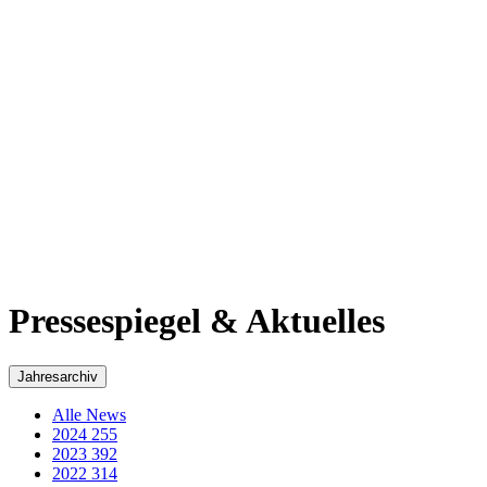
2017
311
2016
269
2015
293
2014
218
2013
184
2012
48
2011
60
2010
50
2009
35
2008
29
2007
36
2006
43
2005
3
Pressespiegel & Aktuelles - Archiv von Wolfgang
Schuster
Beachten Sie bitte, dass dieser Artikel vor 7503 Tagen veröffentlicht
wurde.
10 gute Gründe für
Familienfreundlichkeit