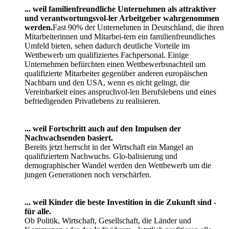
aus: 2004 Bundesministerium für Familie, Senioren, Frauen und
Jugend, Erfolgsfaktor Familie 2005
Kontaktadresse der Arbeitsgemeinschaft sozialdemokratischer
Frauen an Lahn und Dill:
Elke Künholz, Vorsitzende, Am Kellerkopf 30, 35614 Aßlar/Klein-
Altenstädten
06441/88229 e-mail: elke.kuenholz@web.de
Zurück zur Newsübersicht
Kontakt
Wolfgang Schuster
Wilhelmstraße 3
35759 Driedorf
Tel.: 02775 7434
E-Mail:
schuster-wolfgang@gmx.de
Impressum
|
Datenschutzerklärung