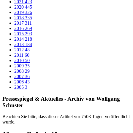
Warum in Familienfreundlichkeit investieren? Weil
gute Gründe dafür sprechen.
Zehn schlagkräftige Argumente für eine bessere Balance von
Familie und Beruf:
Familienfreundlichkeit lohnt sich,
...weil die große Mehrzahl einen qualifizierten Beruf und
ein glückliches Famili-enleben verbinden will.
Für die meisten jungen Menschen gehören berufliche Karriere
und ein erfülltes Fami-lienleben mit eigenen Kindern zum
persönlichen Lebensentwurf selbstverständlich dazu. Doch
bei der Entscheidung für oder gegen Kinder spielt die
Vereinbarkeit von Familie und Beruf eine zentrale Rolle.
Aufgrund eines fehlenden familienfreundlichen Umfelds
haben viele junge Familien nach wie vor erheblich Probleme,
Erwerbstätig-keit und Kinderbetreuung unter einen Hut zu
bringen. Immer mehr junge Menschen verzichten aus diesem
Grund ganz auf Kinder.
... weil mehr Kinder für die Gesellschaft mehr Wachstum
und Wohlstand bedeuten.