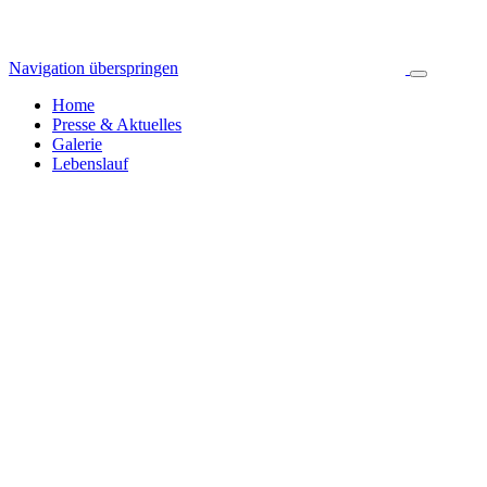
Navigation überspringen
Home
Presse & Aktuelles
Galerie
Lebenslauf
Pressespiegel & Aktuelles
Jahresarchiv
Alle News
2024
255
2023
392
2022
314
2021
423
2020
445
2019
326
2018
335