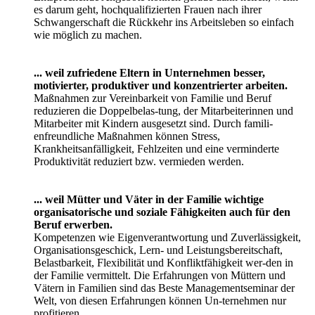
gehalten werden können.
Immer mehr Unternehmen erkennen, dass eine erfolgreiche
Personalpolitik die fami-liäre Situation und die privaten
Bedürfnisse ihrer Mitarbeiterinnen und Mitarbeiter be-
rücksichtigen muss. Denn familienfreundliche Maßnahmen
motivieren die Belegschaft und erhöhen deren Identifikation
mit dem Unternehmen.
... weil Unternehmen durch familienfreundliche
Maßnahmen Vorteile und Inno-vationen erreichen
können.
Betriebswirtschaftliche Kosten-Nutzen-Analysen
zeigen deutlich, dass sich familien-freundliche, innovative
Maßnahmen für Unternehmen grundsätzlich rechnen. So
können beispielsweise Kosten, die durch die Überbrückung
der Elternzeitphase, famili-enbedingte Fluktuation oder
Maßnahmen zur Wiedereingliederung nach der Eltern-zeit
entstehen, durch ein familienfreundliches Maßnahmepaket
vermieden oder redu-ziert werden.
... weil familienfreundliche Unternehmen als attraktiver
und verantwortungsvol-ler Arbeitgeber wahrgenommen
werden.
Fast 90% der Unternehmen in Deutschland, die ihren
Mitarbeiterinnen und Mitarbei-tern ein familienfreundliches