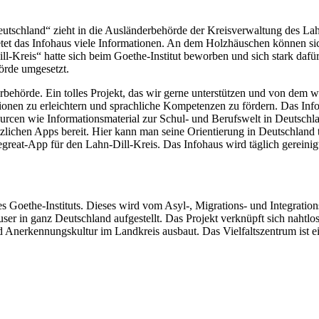
utschland“ zieht in die Ausländerbehörde der Kreisverwaltung des Lahn
etet das Infohaus viele Informationen. An dem Holzhäuschen können si
l-Kreis“ hatte sich beim Goethe-Institut beworben und sich stark dafü
örde umgesetzt.
rbehörde. Ein tolles Projekt, das wir gerne unterstützen und von dem w
onen zu erleichtern und sprachliche Kompetenzen zu fördern. Das Infoha
ourcen wie Informationsmaterial zur Schul- und Berufswelt in Deutsch
tzlichen Apps bereit. Hier kann man seine Orientierung in Deutschland
egreat-App für den Lahn-Dill-Kreis. Das Infohaus wird täglich gereinig
s Goethe-Instituts. Dieses wird vom Asyl-, Migrations- und Integrati
r in ganz Deutschland aufgestellt. Das Projekt verknüpft sich nahtlo
nd Anerkennungskultur im Landkreis ausbaut. Das Vielfaltszentrum ist