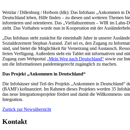
Wetzlar / Dillenburg / Herborn (ldk): Das Infohaus „Ankommen in De
Deutschland leben, Hilfe finden – zu diesen und weiteren Themen bi
informieren und orientieren. Das „Vielfaltszentrum – WIR im Lahn-Dil
zieht. Das Vorhaben wurde nun in Kooperation mit der Ausländerbeh
„Das Infohaus steht zunächst für eineinhalb Jahre in unserer Auslände
Sozialdezernent Stephan Aurand. Ziel sei es, den Zugang zu Informati
sind, und bietet die Möglichkeit für Vernetzung und Austausch. Ress
freien Verfügung. Außerdem steht ein Tablet mit informativen und nü
Zugang zum Webportal
„Mein Weg nach Deutschland“
sowie zur Int
um die Informationen pandemiegerecht zugänglich zu machen.
Das Projekt „Ankommen in Deutschland“
Die Infohäuser sind Teil des Projekts „Ankommen in Deutschland“ de
(BAMF) kofinanziert. Im Rahmen dieses Projektes werden 35 Infohäuse
das neue Integrationsprojekte fördert und damit die Willkommens- u
Integration.
Zurück zur Newsübersicht
Kontakt