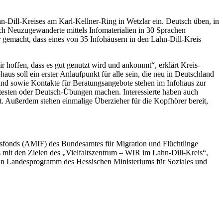
-Dill-Kreises am Karl-Kellner-Ring in Wetzlar ein. Deutsch üben, in
ch Neuzugewanderte mittels Infomaterialien in 30 Sprachen
r gemacht, dass eines von 35 Infohäusern in den Lahn-Dill-Kreis
ir hoffen, dass es gut genutzt wird und ankommt“, erklärt Kreis-
us soll ein erster Anlaufpunkt für alle sein, die neu in Deutschland
land sowie Kontakte für Beratungsangebote stehen im Infohaus zur
 testen oder Deutsch-Übungen machen. Interessierte haben auch
t. Außerdem stehen einmalige Überzieher für die Kopfhörer bereit,
onsfonds (AMIF) des Bundesamtes für Migration und Flüchtlinge
s mit den Zielen des „Vielfaltszentrum – WIR im Lahn-Dill-Kreis“,
 ein Landesprogramm des Hessischen Ministeriums für Soziales und