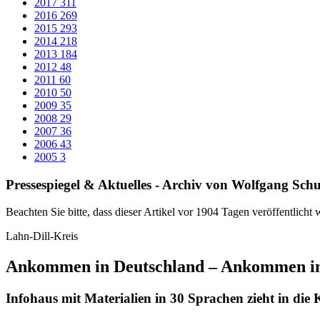
2017
311
2016
269
2015
293
2014
218
2013
184
2012
48
2011
60
2010
50
2009
35
2008
29
2007
36
2006
43
2005
3
Pressespiegel & Aktuelles - Archiv von Wolfgang Schu
Beachten Sie bitte, dass dieser Artikel vor 1904 Tagen veröffentlicht 
Lahn-Dill-Kreis
Ankommen in Deutschland – Ankommen im
Infohaus mit Materialien in 30 Sprachen zieht in die 