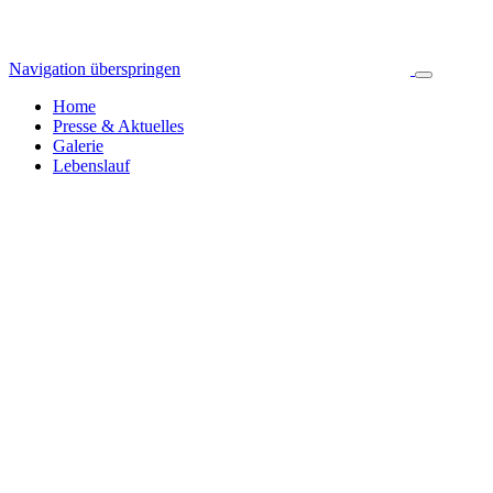
Navigation überspringen
Home
Presse & Aktuelles
Galerie
Lebenslauf
Pressespiegel & Aktuelles
Jahresarchiv
Alle News
2024
255
2023
392
2022
314
2021
423
2020
445
2019
326
2018
335