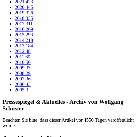
Im Jahr 2008 wurde beschlossen das Schulgebäude der August-
Bebel-Schule – Integrierte Gesamtschule mit 724 Schülerinnen und
Schülern in 31 Klassen im Schuljahr 2013/2014 – grundhaft zu
sanieren. Es wurden 500.000 Euro in den Kreishaushalt 2009
eingestellt, um Vorplanungen und Untersuchungen durchzuführen.
Hierbei stellte sich heraus, dass der notwendige Sanierungsaufwand
weitaus höher ist als zunächst angenommen.
Die aus den Untersuchungen resultierenden Maßnahmen dienen der
Erhaltung bzw. der Wiederherstellung der Standsicherheit sowie der
Ertüchtigung des baulichen und vorbeugenden Brandschutzes
gemäß den geltenden Normen und Vorschriften. Des Weiteren wird
die Schule im Zuge dieser umfangreichen Baumaßnahmen
funktional und energetisch gemäß den heute geltenden Standards
saniert. Start der Baumaßnahmen war im August 2009.
Das Warten hat sich gelohnt – und das Ergebnis kann sich wirklich
sehen lassen. Im Rahmen einer Feierstunde mit Grußworten,
Beiträgen der Schülerinnen und Schüler, symbolischer
Schlüsselübergabe, Rundgang und anschließendem Imbiss wurde