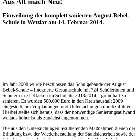
die komplett sanierte August-Bebel-Schule offiziell eingeweiht. Der
Termin fand am 14. Februar 2014 statt, zu dem Landrat Wolfgang
Schuster, Schuldezernent Heinz Schreiber, Schulleiter Friedbert
Wegerle und Architekt Walter Freischlad geladene Gäste aus Politik
und Verwaltung, Vertreter/innen des Elternbeirats und der beteiligten
Baufirmen begrüßen konnten.
Die wichtigsten Bau- und Sanierungsmaßnahmen Maßnahmen sind
nachfolgend aufgeführt:
Abbruch der gesamten nicht mehr standsicheren
Dachkonstruktion (Flachdach aus Holzleim- und
Fachwerkbindern mit Foliendeckung),
Errichten einer neuen überwiegend geneigten
Dachkonstruktion aus Stahl mit Blechdeckung,
Entkernen des gesamten Obergeschosses und
Wiederherstellung gemäß den geltenden
Brandschutzvorschriften,
Einbau eines behindertengerechten Aufzugs,
Wärmedämmung des gesamten Gebäudes gemäß
Energieeinsparverordnung,
Austausch der vorhandenen Fenster und Türen mit
Einscheibenverglasung,
Ausbau der Pausenhalle und Aula zur Versammlungsstätte,
Sanierung der Naturwissenschaften.