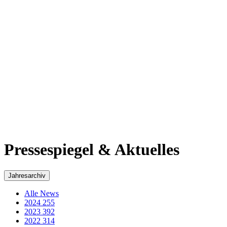
2017
311
2016
269
2015
293
2014
218
2013
184
2012
48
2011
60
2010
50
2009
35
2008
29
2007
36
2006
43
2005
3
Pressespiegel & Aktuelles - Archiv von Wolfgang
Schuster
Beachten Sie bitte, dass dieser Artikel vor 4550 Tagen veröffentlicht
wurde.
Aus Alt mach Neu!
Einweihung der komplett sanierten August-Bebel-
Schule in Wetzlar am 14. Februar 2014.