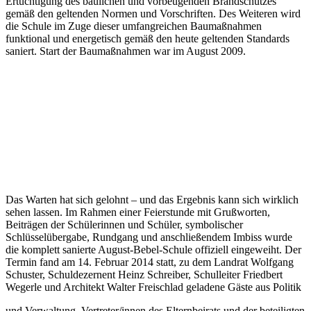
Aufgrund der umfangreichen energetischen Maßnahmen wird die
Schule in Zukunft deutlich weniger Energie verbrauchen.
Die Schule ist während der kompletten Bauphase mit insgesamt 5
Bauabschnitten in Betrieb geblieben. Die Klassen aus den
betroffenen Baustellenbereichen wurden in 10
Klassenraumcontainer ausgelagert. Die finanziellen Mittel für die
Sanierung der August Bebel Schule – insgesamt 12.335.428,98
Euro (brutto) – kommen aus dem Kreishaushalt 2009 bis 2013, dem
Investpakt 2011 und 2012 sowie aus der Ausstattungsverbesserung
2012.
Ansprechpartnerin für Fragen zum Thema ist Kerstin Weber,
Bauabteilung Schulen des Lahn-Dill-Kreises, Tel. 06441 407-1354.
Fotos (August-Bebel-Schule):
Symbolische Schlüsselübergabe, von links: Erster
Kreisbeigeordneter Heinz Schreiber, Schulleiter Friedbert
Wegerle, Landrat Wolfgang Schuster, Architekt Walter
Freischlad
Schülerinnen und Schüler der Jahrgänge 5 und 10 bringen ein
Ständchen.