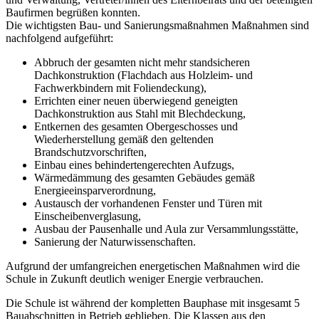
Zurück zur Newsübersicht
Kontakt
Wolfgang Schuster
Wilhelmstraße 3
35759 Driedorf
Tel.: 02775 7434
E-Mail:
schuster-wolfgang@gmx.de
Impressum
|
Datenschutzerklärung