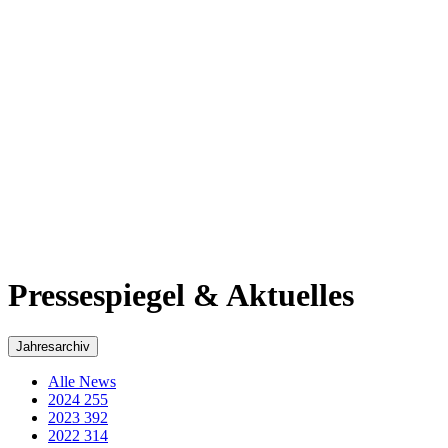
2017
311
2016
269
2015
293
2014
218
2013
184
2012
48
2011
60
2010
50
2009
35
2008
29
2007
36
2006
43
2005
3
Pressespiegel & Aktuelles - Archiv von Wolfgang
Schuster
Beachten Sie bitte, dass dieser Artikel vor 1199 Tagen veröffentlicht
wurde.
Wetzlar
„Benefiz in Wetzlar“: Spendenabend
zugunsten der Erdbebenopfer in Syrien