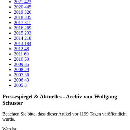
und der Türkei
Lahn-Dill-Kreis, Stadt Wetzlar, Kommunen und
Ausländerbeiräte laden am 9. Mai nach Wetzlar ein
Vor drei Monaten erschütterten mehrere starke Erdbeben die
türkisch-syrische Grenzregion. Mehr als 50.000 Menschen kamen
dabei ums Leben, viele weitere wurden verletzt und verloren ihr
Zuhause. Die betroffenen Menschen sind noch immer auf
Unterstützung angewiesen. „Auch im Lahn-Dill-Kreis leben
Menschen, deren Familien betroffen sind. Viele Menschen aus
unserem Landkreis haben sich bereits an Hilfsaktionen beteiligt oder
waren sogar selbst als Helfende vor Ort. Daran möchten wir
anknüpfen“, erklärt Landrat Wolfgang Schuster.
Zusammen mit seinen 23 Städten und Gemeinden sowie den
Ausländerbeiräten hat der Lahn-Dill-Kreis „Benefiz in Wetzlar“ ins
Leben gerufen – am 9. Mai 2023 findet ein Spendenabend um 19:30
Uhr in der August-Bebel-Halle in Wetzlar statt. Insgesamt 1.000
Sitzplätze stehen den Besucherinnen und Besuchern zur Verfügung.
„Wir wollen an diesem Abend einen Raum schaffen, um
Betroffenen zu gedenken und um ihre Geschichten zu hören“, sagt