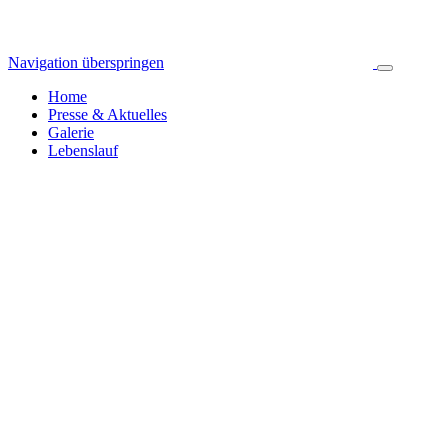
Navigation überspringen
Home
Presse & Aktuelles
Galerie
Lebenslauf
Pressespiegel & Aktuelles
Jahresarchiv
Alle News
2024
255
2023
392
2022
314
2021
423
2020
445
2019
326
2018
335