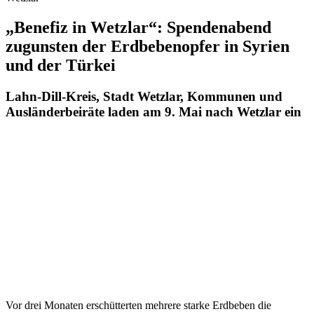
der Solmser Bürgermeister Frank Inderthal. Auf dem Podium werde
es Gespräche mit Betroffenen und Helfenden geben. „Natürlich
hoffen wir auch, so viele Spenden wie möglich an diesem Abend zu
sammeln“, ergänzt Manfred Wagner, Oberbürgermeister der Stadt
Wetzlar. Mit UNICEF habe man einen seriösen Spendenpartner
gewinnen können. „Das Heeresmusikkorps aus Kassel wird den
Abend musikalisch gestalten. Wir freuen uns, das Ensemble von 60
Musikerinnen und Musikern hier bei uns zu diesem Anlass begrüßen
zu dürfen“, sagt Wolfgang Schuster.
Der Eintritt zu „Benefiz in Wetzlar“ ist frei. Alle Gäste haben jedoch
die Möglichkeit, für die Erdbebenopfer in der Türkei und Syrien zu
spenden. Die Spenden gehen im vollen Umfang an UNICEF
Deutschland. Wer bereits vorab spenden möchte, kann dies über das
von UNICEF eingerichtete Spendenkonto für die Erdbebenopfer
tun unter
www.bit.ly/BenefizSpendenkonto
.
Die August-Bebel-Halle hat insgesamt 1.000 Sitzplätze. Sollten
Besucherinnen und Besucher keinen Platz bekommen, haben sie
dennoch die Möglichkeit sich am UNICEF-Stand im Foyer zu
informieren und eine Spende abzugeben und.
Bildunterschrift:
Hoffen auf eine große Spendenbereitschaft am 9.
Mai im Lahn-Dill-Kreis: Landrat Wolfgang Schuster, Wetzlars
Oberbürgermeister Manfred Wagner und Frank Inderthal,