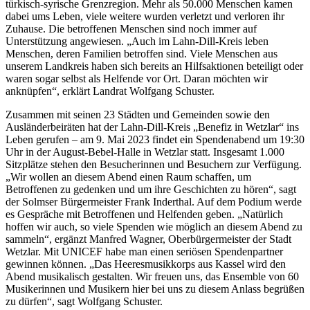
Bürgermeister von Solms, stellvertretend für alle Städte und
Gemeinden im Lahn-Dill-Kreis. (Foto: Lahn-Dill-Kreis)
Zurück zur Newsübersicht
Kontakt
Wolfgang Schuster
Wilhelmstraße 3
35759 Driedorf
Tel.: 02775 7434
E-Mail:
schuster-wolfgang@gmx.de
Impressum
|
Datenschutzerklärung