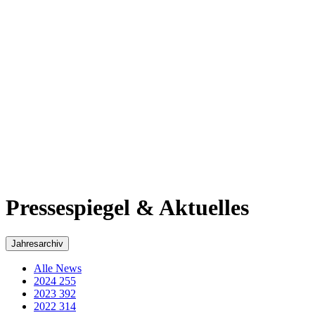
2017
311
2016
269
2015
293
2014
218
2013
184
2012
48
2011
60
2010
50
2009
35
2008
29
2007
36
2006
43
2005
3
Pressespiegel & Aktuelles - Archiv von Wolfgang
Schuster
Beachten Sie bitte, dass dieser Artikel vor 1556 Tagen veröffentlicht
wurde.
Dillenburg
„Demokratie ist kein Geschenk, sondern
ein Glück, für das wir arbeiten müssen“