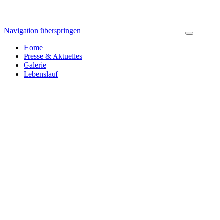
Navigation überspringen
Home
Presse & Aktuelles
Galerie
Lebenslauf
Pressespiegel & Aktuelles
Jahresarchiv
Alle News
2024
255
2023
392
2022
314
2021
423
2020
445
2019
326
2018
335