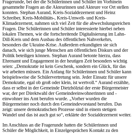
Städte und Gemeinden, Schulen oder Vereine, die interessiert daran
sind, eine Veranstaltung mit dem Demokratie-Bus auszurichten,
können sich mit ihrer Anfrage und ihren Ideen gerne an die DEXT-
Stelle des Kreises wenden. Ansprechpartnerin ist Melina Schmidt,
Tel.: 06441 407-1405, E-Mail: Melina.Schmidt@lahn-dill-kreis.de
Bildunterschrift 1:
Kreis-Sozialdezernent Stephan Aurand nahm
sich Zeit, die vielfältigen Fragen der Schülerinnen und Schüler zu
beantworten.
Foto: Lahn-Dill-Kreis
Bildunterschrift 2:
Nach der großen Fragerunde hatten die
Schülerinnen und Schüler die Möglichkeit, sich in kleineren
Gesprächsrunden mit den anwesenden Akteurinnen und Akteuren
auszutauschen.
Foto: Lahn-Dill-Kreis
Zurück zur Newsübersicht
Kontakt
Wolfgang Schuster
Wilhelmstraße 3