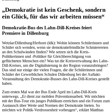
Initiiert wurde die Veranstaltung unter anderem von Melina Schmidt,
der DEXT-Stelle der Kreisverwaltung. Dies steht für
„Demokratieförderung und phänomenübergreifende
Extremismusprävention“. Konkret ist die DEXT-Stelle zum Beispiel
eine erste Anlaufstelle für Betroffene von extremistischer Gewalt
und richtet Fachveranstaltungen für Prävention aus.
Bei der Premiere wurde das Innere des Busses in eine Ausstellung
zu den Themen Rassismus, Diskriminierung und
Verschwörungsideologien verwandelt. „Der Bus wurde als
Ausstellungsort und Aushängeschild gewählt, da er ein besonderer
Blickfang ist und so Aufmerksamkeit auf die Themen Integration
und Prävention lenken soll. Wir möchten diesen Themen so
wortwörtlich mehr Raum in unserer Gesellschaft geben“, so
Matthias Holler zum Projekt Demokratie-Bus. Zudem unterstreicht
die Ausstellung auf Rädern das Konzept der mobilen
Präventionsarbeit, mit der möglichst viele Menschen erreicht werden
sollen.
Der Kern der Veranstaltung war allerdings eine Diskussions- und
Fragerunde, bei der die Schülerinnen und Schüler im Vorhinein
gesammelte Fragen an die Akteurinnen und Akteure vor Ort stellen
konnten. Stephan Aurand, Kreis-Sozialdezernent und Heinz
Schreiber, Kreis-Mobilitäts-, Kreis-Umwelt- und Kreis-