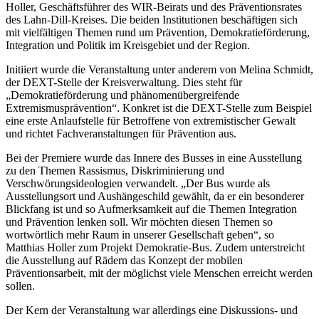
Klimadezernent, nahmen sich viel Zeit für die abwechslungsreichen
Fragen. Die Schülerinnen und Schüler interessierte hierbei neben
lokalen Themen, wie die fortschreitende Digitalisierung im Lahn-
Dill-Kreis und dem Ausbau des öffentlichen Nahverkehrs,
besonders die Ukraine-Krise. Außerdem erkundigten sie sich
danach, wie sich junge Menschen am öffentlichen Diskurs und der
Politik beteiligen können. Stephan Aurand betonte hierzu, dass
Ehrenamt und Engagement in der heutigen Zeit besonders wichtig
seien: „Demokratie ist kein Geschenk, sondern ein Glück, für das
wir arbeiten müssen. Ein Anfang für Schülerinnen und Schüler kann
beispielsweise die Schülervertretung sein. Jeder Einsatz für unsere
Demokratie, egal ob groß oder klein, ist wertvoll.“ Aurand erzählte,
dass er selbst in der Gemeinde Dietzhölztal der erste Bürgermeister
war, der per Direktwahl der Gemeindeeinwohnerinnen und -
einwohner ins Amt berufen wurde. „Vorher wurden die
Bürgermeister noch durch den Gemeindevorstand berufen. Das
zeigt: unsere demokratischen Prozesse sind in einem stetigen
Wandel und das ist auch gut so“, erklärte der Sozialdezernent weiter.
Im Anschluss an die Fragerunde hatten die Schülerinnen und
Schüler die Möglichkeit, in Einzelgesprächen Kontakt zu den
anwesenden Politikerinnen und Politikern sowie den Vertreterinnen
und Vertretern von „Demokratie leben!“, der DEXT-Stelle und der
Koordinierungsstelle gegen Gewalt an Schulen aufzunehmen.