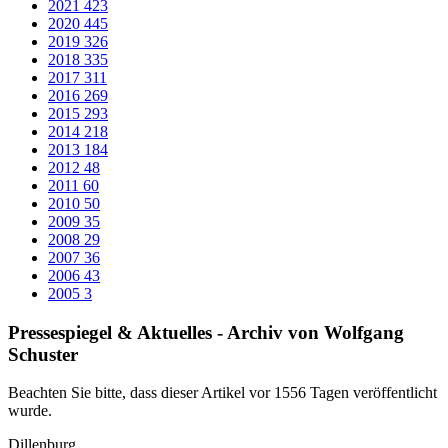
Demokratie-Bus des Lahn-Dill-Kreises feiert
Premiere in Dillenburg
Wetzlar/­Dillenburg/­Herborn (ldk): Wohin können Schülerinnen und
Schüler sich wenden, wenn sie demokratiefeindliche Schmierereien
an den Schulwänden finden? Wie setzen sich die Kreis-
Politikerinnen und -Politiker für Gleichberechtigung von
geflüchteten Menschen ein? Was tut die Kreisverwaltung des Lahn-
Dill-Kreises, um die Digitalisierung in der Region voranzubringen?
Das sind nur einige der vielen Fragen, die die Schülerinnen und
Schüler der Gewerblichen Schulen Dillenburg bei der Auftakt-
Veranstaltung des Demokratie-Busses des Lahn-Dill-Kreises gestellt
haben.
Zum ersten Mal war der Bus Ende April im Lahn-Dill-Kreis
unterwegs. „Er dient zur mobilen Präventionsarbeit. Wir möchten
mit der Bus-Tour ein junges Publikum erreichen und ein Forum zum
Austausch über Werte und Normen der Demokratie bieten. So
möchten wir Politik-Verdrossenheit vorbeugen“, erklärt Matthias
Holler, Geschäftsführer des WIR-Beirats und des Präventionsrates
des Lahn-Dill-Kreises. Die beiden Institutionen beschäftigen sich
mit vielfältigen Themen rund um Prävention, Demokratieförderung,
Integration und Politik im Kreisgebiet und der Region.