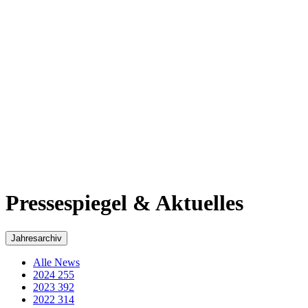
2017
311
2016
269
2015
293
2014
218
2013
184
2012
48
2011
60
2010
50
2009
35
2008
29
2007
36
2006
43
2005
3
Pressespiegel & Aktuelles - Archiv von Wolfgang
Schuster
Beachten Sie bitte, dass dieser Artikel vor 1844 Tagen veröffentlicht
wurde.
Driedorf Haiger
Denkmalschutzpreis 2019 und 2020