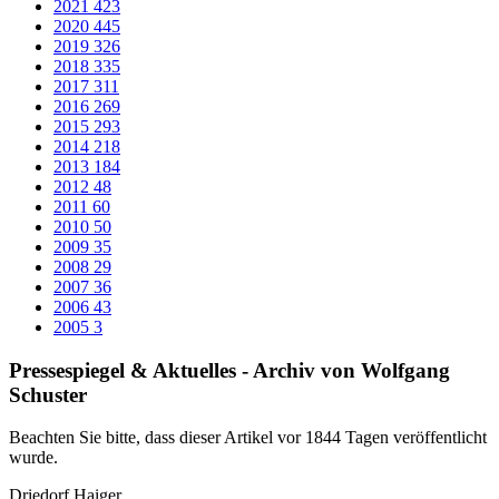
Auszeichnung für besondere Projekte im
Denkmalschutz am 12. Juli 2021 im Wetzlarer
Kreishaus
Wetzlar / Dillenburg / Herborn (ldk): Der Lahn-Dill-Kreis verleiht in
diesem Jahr den Denkmalschutzpreis für die Jahre 2019 und 2020.
Aus Gründen der Pandemie konnte die Preisverleihung im letzten
Jahr nicht stattfinden. Der
Denkmalschutzpreis
ist mit
5000,00
Euro
dotiert und kann als Einzelpreis oder für bis zu drei
denkmalpflegerische Leistungen verliehen werden.
In seinem Grußwort hob der Erste Kreisbeigeordnete Roland Esch
die zukunftsweisende Bedeutung des Denkmalschutzes hervor. Es
handele sich hierbei um wichtige Aufgaben, die auch zukünftigen
Generationen zugutekommen. Mit historischen Gebäuden in seinem
Lebensumfeld verbindet der Mensch mehr als nur die Wertigkeit als
Immobilie. Er ist Teil seiner Umwelt, lebt mit und in ihr und gibt
Wissen und Werte an nachfolgende Generationen weiter. „Mit dem
Denkmalschutzpreis werden Menschen für ihr besonderes,
vorbildhaftes Engagement in der Denkmalpflege gewürdigt,“ so
Roland Esch abschließend.
Der Denkmalbeirat übernimmt die Aufgabe der Fachjury und hat