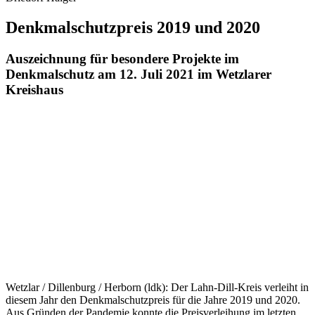
nachstehende Preisträger benannt:
Denkmalschutzpreis 2019
Preisträgerin:
Ursula Knetsch, Wilhelmsstraße 14 in 35759
Driedorf
Objekt:
Marktstraße 20 in 35759 Driedorf für die vorbildliche
Sanierung des Fachwerkwohnhauses „Altes Amtshaus“
Preisgeld
: 5.000,00 Euro sowie eine Plakette und Urkunde
Denkmalschutzpreis 2020 – wurde zu zwei gleichen Teilen
vergeben
Preisträger:
Christian Klein, Dillstraße 39, in 35708 Haiger-