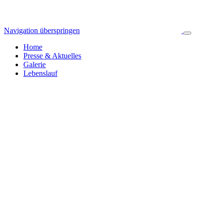
Navigation überspringen
Home
Presse & Aktuelles
Galerie
Lebenslauf
Pressespiegel & Aktuelles
Jahresarchiv
Alle News
2024
255
2023
392
2022
314
2021
423
2020
445
2019
326
2018
335