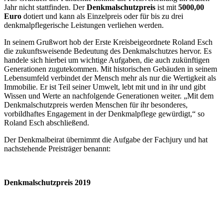
Sechshelden
Objekt:
Dillstraße 39-41 in 35708 Haiger-Sechshelden für die
vorbildliche Sanierung des Familienstammhauses aus dem Jahr 1763
Preisgeld
: 2.500,00 Euro sowie eine Plakette und eine Urkunde
Preisträger:
Eheleute Friederike Igler-Schmalor und Dr. Christian
Igler, Schmiedenhof Kraftsolms
Objekt:
Schmiedenhof Kraftsolms für die vorbildliche Sanierung
des Mansarddachhauses
Preisgeld
: 2.500,00 Euro sowie eine Plakette und eine Urkunde
Denkmalbeirat:
Das Gremium unterstützt die Untere Denkmalschutzbehörde bei der
Durchführung der Aufgaben, die sie nach dem Gesetz zu erfüllen
hat. Der Denkmalbeirat wird zu wichtigen Entscheidungen gehört.
Das sind z. B. geplante Abbrüche von Kulturdenkmälern oder alle
Veränderungen, die eine wesentliche Beeinträchtigung der
Denkmäler darstellen. Auch bei der Verwendung der im