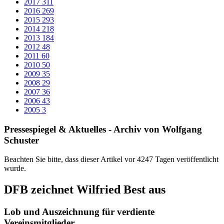
2017
311
2016
269
2015
293
2014
218
2013
184
2012
48
2011
60
2010
50
2009
35
2008
29
2007
36
2006
43
2005
3
Pressespiegel & Aktuelles - Archiv von Wolfgang
Schuster
Beachten Sie bitte, dass dieser Artikel vor 4247 Tagen veröffentlicht
wurde.
DFB zeichnet Wilfried Best aus
Lob und Auszeichnung für verdiente
Vereinsmitglieder