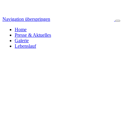
Navigation überspringen
Home
Presse & Aktuelles
Galerie
Lebenslauf
Pressespiegel & Aktuelles
Jahresarchiv
Alle News
2024
255
2023
392
2022
314
2021
423
2020
445
2019
326
2018
335