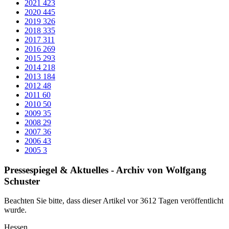
INFORMATIONEN DER SPD-FRAKTION IM HESSISCHEN
LANDTAG - 15. Sept. 2016
PLENUM AKTUELL - INFORMATIONEN DER SPD-
FRAKTION IM HESSISCHEN LANDTAG - 15. Sept.
2016
367,6 KiB
Zurück zur Newsübersicht
Kontakt
Wolfgang Schuster
Wilhelmstraße 3
35759 Driedorf
Tel.: 02775 7434
E-Mail:
schuster-wolfgang@gmx.de
Impressum
|
Datenschutzerklärung