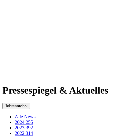
2017
311
2016
269
2015
293
2014
218
2013
184
2012
48
2011
60
2010
50
2009
35
2008
29
2007
36
2006
43
2005
3
Pressespiegel & Aktuelles - Archiv von Wolfgang
Schuster
Beachten Sie bitte, dass dieser Artikel vor 3612 Tagen veröffentlicht
wurde.
Hessen
PLENUM AKTUELL September 2016