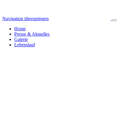
Navigation überspringen
Home
Presse & Aktuelles
Galerie
Lebenslauf
Pressespiegel & Aktuelles
Jahresarchiv
Alle News
2024
255
2023
392
2022
314
2021
423
2020
445
2019
326
2018
335