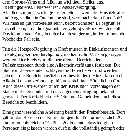
festlegen, gilt dann ein Alkoholverbot.
In den Fußgängerzonen und in Einkaufszentren wird das
Tragen einer Maske zusätzlich verpflichtend.
Bei Veranstaltungen mit mehr als zehn Personen sowie im
Kultur-, Sport- und Freizeitbereich, unter anderem auf dem
Sportplatz, in den Sporthallen, im Schwimmbad, in der
Sauna, im Fitnessstudio, im Kino oder Theater, im Tierpark,
Zoo, botanischen Gärten, in den Spielhallen und
Wettvermittlungsstellen, in Museen, Schlössern, Galerien und
Gedenkstätten gilt die 2G-Plus-Regel für innen (geimpft und
getestet) und die 2G-Regel für draußen.
Gleiches gilt auch für die Gastronomie und bei touristischen
Übernachtungen.
Prostitutionsstätten müssen schließen.
Die Hotspot-Regeln treten außer Kraft, sobald das Land
bekannt gibt, dass der Inzidenz-Wert an fünf
aufeinanderfolgenden Tagen unterhalb der Schwelle von 350
liegt.
Bildunterschrift:
Landrat Wolfgang Schuster blickt besorgt auf die
kommenden Wochen und ruft die Bürgerinnen und Bürger des
Lahn-Dill-Kreises zur besonderen Achtsamkeit auf. Foto: Lahn-Dill-
Kreis