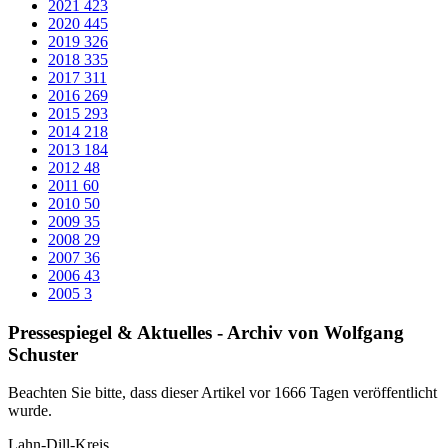
Landrat Wolfgang Schuster appelliert, Kontakte zu
minimieren, um kritische Infrastruktur aufrecht zu
erhalten
Wetzlar/­Dillenburg/­Herborn (ldk): Am heutigen Mittwoch, 12.
Januar 2022, erreicht die Zahl der gemeldeten Corona-
Neuinfektionen einen Höchststand. Das RKI meldet
deutschlandweit über 80.000 Fälle. Damit steigt die bundesweite
Sieben-Tage-Inzidenz auf 408. Auch im Lahn-Dill-Kreis ist ein
starker Anstieg zu verzeichnen. So erreicht der Landkreis mit Stand
heute seinen höchsten Inzidenzwert in der Pandemie: 283,38. Dabei
sei die Omikron-Variante des Corona-Virus immer mehr auf dem
Vormarsch, wie der Leiter des Gesundheitsamtes, Christian Müller,
bestätigte.
Wenn der Inzidenzwert an drei aufeinander folgenden Tagen über
350 liegt, greift die Hotspot-Regelung des Landes Hessen ab dem
nächsten Tag nach Bekanntgabe durch das Land. Der Lahn-Dill-
Kreis und die Kommunen bereiten sich aktuell auf diesen Fall vor.
Landrat Wolfgang Schuster appelliert an die Bürgerinnen und
Bürger, sich dringend an die bestehenden Regeln und
Empfehlungen zu halten und vor allem die Kontakte weitgehend zu