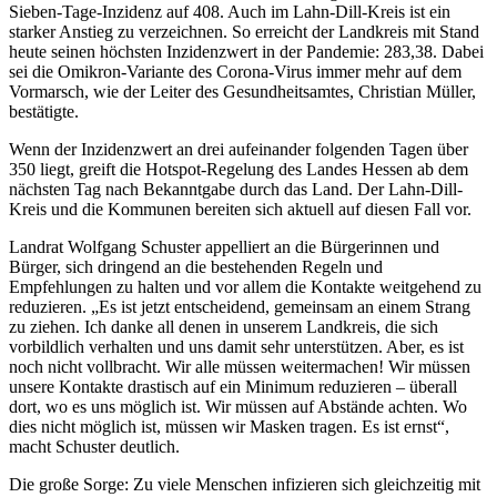
Alkoholkonsumverbot an publikumsträchtigen öffentlichen Orten.
Auch diese Orte werden durch den Kreis nach Vorschlägen der
Städte und Gemeinden mit der Allgemeinverfügung bekannt
gemacht. Der Kreis bittet die Städte und Gemeinden, auch diese
Bereiche zu beschildern.
Eine ganz wesentliche Änderung betrifft den Freizeitbereich. Dort
gilt für das Betreten der Einrichtungen draußen grundsätzlich 2G
und in Innenbereichen 2G-Plus. 2G bedeutet, dass lediglich
Personen eingelassen werden dürfen, die vollständig geimpft oder
genesen sind, während bei 2G-Plus auf jeden Fall auch von den
Geimpften und Genesenen ein negativer Test vorgelegt werden
muss. Der Test kann durch den Nachweis der Booster-Impfung
ersetzt werden. Der Landkreis hat für die Nutzung der Kreisgebäude
und Plätze mit den nutzenden Vereinen geregelt, dass streng
beachtet wird, dass diese Zutrittsregelungen eingehalten werden,
und dass in den Gebäuden insbesondere die Maskenpflicht beachtet
wird, die lediglich bei der unmittelbaren Sportausübung nicht gilt.
Diese Regeln hat das Land Hessen festgelegt (Stand 28.
Dezember 2021):
An belebten Orten und Plätzen, die die Kommunen selbst